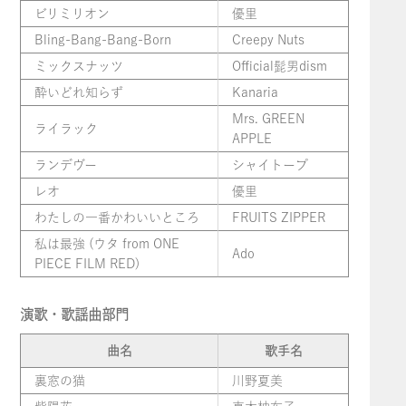
ビリミリオン
優里
Bling-Bang-Bang-Born
Creepy Nuts
ミックスナッツ
Official髭男dism
酔いどれ知らず
Kanaria
Mrs. GREEN
ライラック
APPLE
ランデヴー
シャイトープ
レオ
優里
わたしの一番かわいいところ
FRUITS ZIPPER
私は最強 (ウタ from ONE
Ado
PIECE FILM RED)
演歌・歌謡曲部門
曲名
歌手名
裏窓の猫
川野夏美