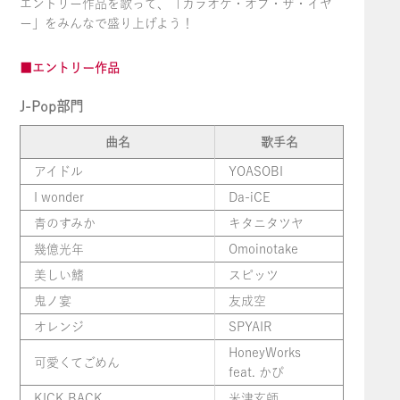
エントリー作品を歌って、「カラオケ・オブ・ザ・イヤ
ー」をみんなで盛り上げよう！
■エントリー作品
J-Pop部門
曲名
歌手名
アイドル
YOASOBI
I wonder
Da-iCE
青のすみか
キタニタツヤ
幾億光年
Omoinotake
美しい鰭
スピッツ
鬼ノ宴
友成空
オレンジ
SPYAIR
HoneyWorks
可愛くてごめん
feat. かぴ
KICK BACK
米津玄師