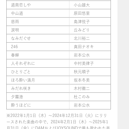
道南恋しや
小山雄大
中山道
原田悠里
慈雨
島津悦子
涙唄
丘みどり
なみだぐせ
北川裕二
246
真田ナオキ
春蝉
岩本公水
人それぞれに
中村美律子
ひとりごと
秋元順子
ほろ酔い満月
坂本冬美
みだれ咲き
木村徹二
夕霧港
杜このみ
酔うほどに
岩本公水
※2022年1月1日（木）〜2024年12月31日（火）にリリ
ースされた楽曲の中で、2024年2月1日（木）〜2025年1
月31日（金）にDAMおよびJOYSOUNDで最も歌われた楽