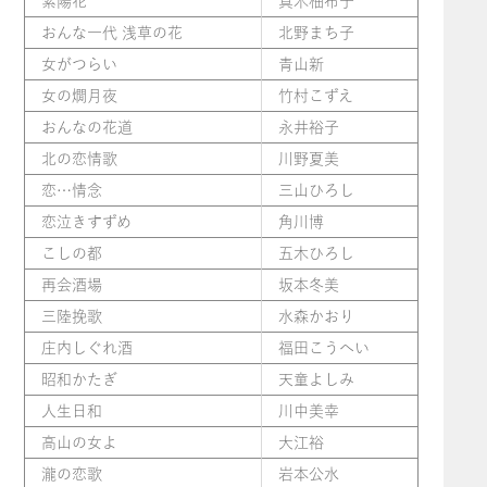
紫陽花
真木柚布子
おんな一代 浅草の花
北野まち子
女がつらい
青山新
女の燗月夜
竹村こずえ
おんなの花道
永井裕子
北の恋情歌
川野夏美
恋…情念
三山ひろし
恋泣きすずめ
角川博
こしの都
五木ひろし
再会酒場
坂本冬美
三陸挽歌
水森かおり
庄内しぐれ酒
福田こうへい
昭和かたぎ
天童よしみ
人生日和
川中美幸
高山の女よ
大江裕
瀧の恋歌
岩本公水