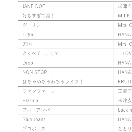
JANE DOE
米津玄
好きすぎて滅！
M!LK
ダーリン
Mrs. 
Tiger
HANA
天国
Mrs. 
とくべチュ、して
＝LOV
Drop
HANA
NON STOP
HANA
はちゃめちゃわちゃライフ！
FRUIT
ファンファーレ
玉置浩
Plazma
米津玄
ブルーアンバー
back 
Blue Jeans
HANA
プロポーズ
なとり