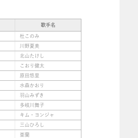
歌手名
杜このみ
川野夏美
北山たけし
こおり健太
原田悠里
水森かおり
羽山みずき
多岐川舞子
キム・ヨンジャ
三山ひろし
亜蘭