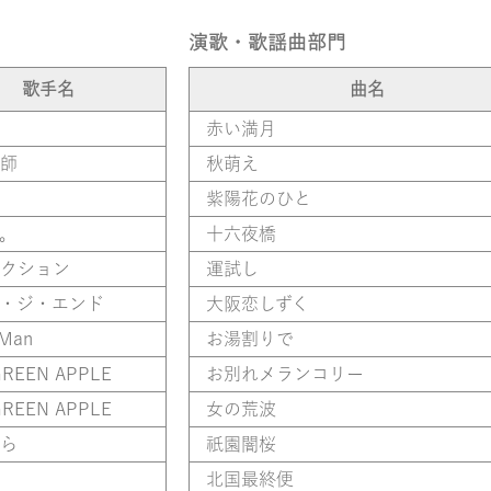
演歌・歌謡曲部門
歌手名
曲名
赤い満月
師
秋萌え
紫陽花のひと
。
十六夜橋
クション
運試し
・ジ・エンド
大阪恋しずく
 Man
お湯割りで
GREEN APPLE
お別れメランコリー
GREEN APPLE
女の荒波
ら
祇園闇桜
北国最終便