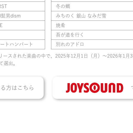
RST
冬の蜩
ial髭男dism
みちのく 銀山 なみだ雪
E
焼肴
吾が道を行く
ートハンバート
別れのアドロ
リリースされた楽曲の中で、2025年12月1日（月）〜2026年1月3
て選出。
れる方はこちら