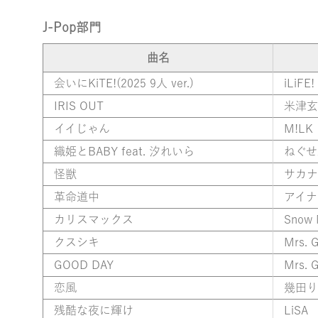
J-Pop部門
曲名
会いにKiTE!(2025 9人 ver.)
iLiFE!
IRIS OUT
米津玄
イイじゃん
M!LK
織姫とBABY feat. 汐れいら
ねぐせ
怪獣
サカナ
革命道中
アイナ
カリスマックス
Snow
クスシキ
Mrs. 
GOOD DAY
Mrs. 
恋風
幾田り
残酷な夜に輝け
LiSA