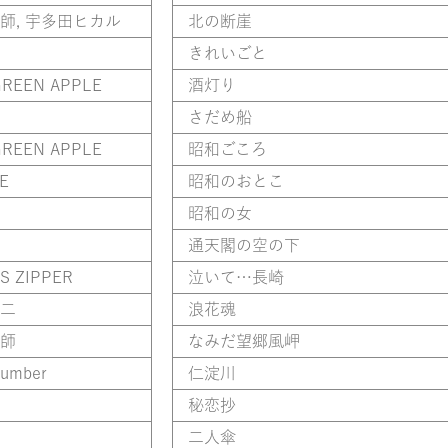
師, 宇多田ヒカル
北の断崖
きれいごと
GREEN APPLE
酒灯り
さだめ船
GREEN APPLE
昭和ごころ
E
昭和のおとこ
昭和の女
通天閣の空の下
S ZIPPER
泣いて…長崎
二
浪花魂
師
なみだ望郷風岬
number
仁淀川
秘恋抄
二人傘