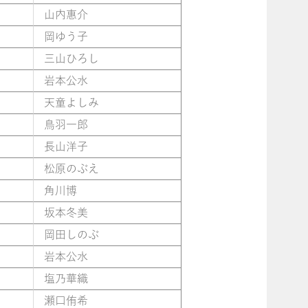
山内惠介
岡ゆう子
三山ひろし
岩本公水
天童よしみ
鳥羽一郎
長山洋子
松原のぶえ
角川博
坂本冬美
岡田しのぶ
岩本公水
塩乃華織
瀬口侑希