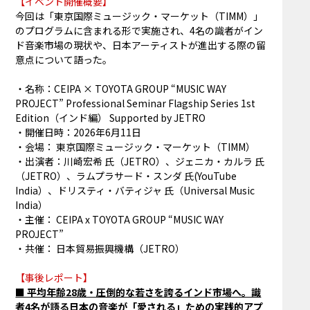
【イベント開催概要】
今回は「東京国際ミュージック・マーケット（TIMM）」
のプログラムに含まれる形で実施され、4名の識者がイン
ド音楽市場の現状や、日本アーティストが進出する際の留
意点について語った。
・名称：CEIPA × TOYOTA GROUP “MUSIC WAY
PROJECT” Professional Seminar Flagship Series 1st
Edition（インド編） Supported by JETRO
・開催日時：2026年6月11日
・会場： 東京国際ミュージック・マーケット（TIMM）
・出演者：川崎宏希 氏（JETRO）、ジェニカ・カルラ 氏
（JETRO）、ラムプラサード・スンダ 氏(YouTube
India）、ドリスティ・バティジャ 氏（Universal Music
India）
・主催： CEIPA x TOYOTA GROUP “MUSIC WAY
PROJECT”
・共催： ⽇本貿易振興機構（JETRO）
【事後レポート】
■ 平均年齢28歳・圧倒的な若さを誇るインド市場へ。識
者4名が語る日本の音楽が「愛される」ための実践的アプ