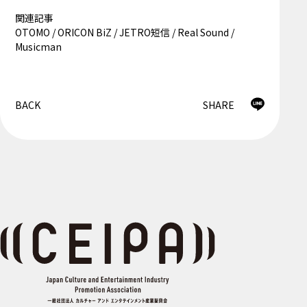
関連記事
OTOMO
/
ORICON BiZ
/
JETRO短信
/
Real Sound
/
Musicman
BACK
SHARE