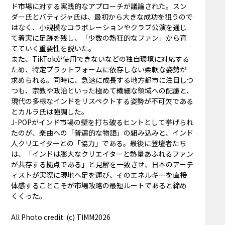
ド市場に対する実践的なアプローチが議論された。スン
ダー氏とバティジャ氏は、最初から大きな成功を狙うので
はなく、小規模なコラボレーションやクラブ公演を通じ
て着実に足跡を残し、「少数の熱狂的なファン」から育
てていく重要性を説いた。
また、TikTokが使用できないなどの独自環境に対応する
ため、特定プラットフォームに依存しない柔軟な姿勢が
求められる。同時に、急速に成長する地方都市に注目しつ
つも、宗教や政治といった極めて繊細な領域への配慮と、
現代の多様なインドをリスペクトする姿勢が不可欠である
とカルラ氏は強調した。
J-POPがインド市場の壁を打ち破るヒントとして挙げられ
たのが、楽曲への「普遍的な物語」の組み込みと、インド
人クリエイターとの「協力」である。最後に登壇者たち
は、「インドは膨大なクリエイターと熱量あふれるファン
が共存する拠点である」と見解を一致させ、日本のアーテ
ィストが実際に現地へ足を運び、そのエネルギーを直接
体感することこそが市場攻略の最短ルートであると締め
くくった。
All Photo credit: (c) TIMM2026