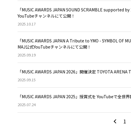
「MUSIC AWARDS JAPAN SOUND SCRAMBLE suppor
YouTubeチャンネルにて公開！
2025.10.17
「MUSIC AWARDS JAPAN A Tribute to YMO - SYMBOL 
MAJ公式YouTubeチャンネルにて公開！
2025.09.19
「MUSIC AWARDS JAPAN 2026」開催決定 TOYOTA ARE
2025.09.15
「MUSIC AWARDS JAPAN 2025」授賞式を YouTu
2025.07.24
1