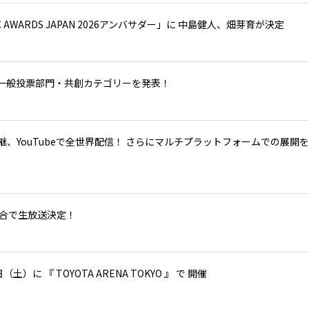
IC AWARDS JAPAN 2026アンバサダー」に 中島健人、畑芽育が決定
加できる一般投票部門・共創カテゴリーを発表！
HKで生中継、YouTubeで全世界配信！ さらにマルチプラットフォームでの展開
NHK総合で生放送決定！
3 日（土）に 『 TOYOTA ARENA TOKYO 』 で 開催